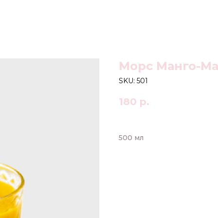
Морс Манго-М
SKU:
501
180
р.
500 мл