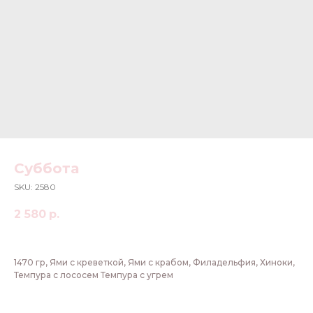
Суббота
SKU:
2580
2 580
р.
1470 гр, Ями с креветкой, Ями с крабом, Филадельфия, Хиноки,
Темпура с лососем Темпура с угрем